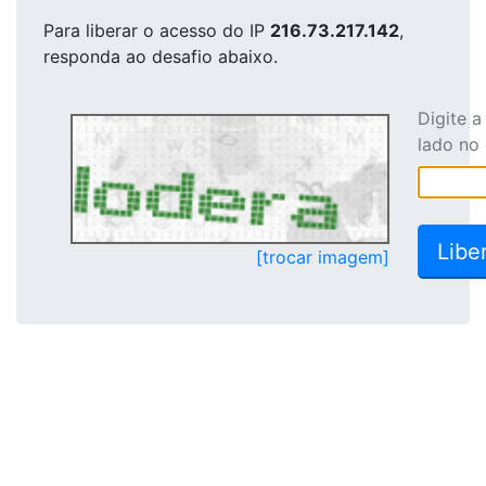
Para liberar o acesso
do IP
216.73.217.142
,
responda ao desafio abaixo.
Digite 
lado no
[trocar imagem]